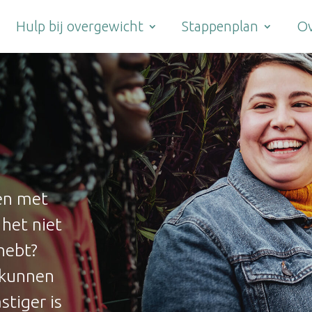
Hulp bij overgewicht
Stappenplan
Ov
en met
 het niet
 hebt?
 kunnen
stiger is