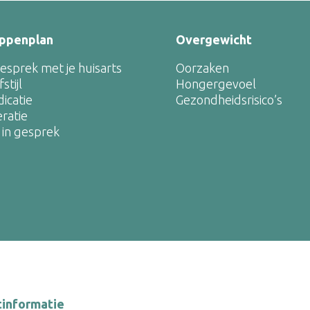
ppenplan
Overgewicht
gesprek met je huisarts
Oorzaken
stijl
Hongergevoel
icatie
Gezondheidsrisico’s
ratie
f in gesprek
tinformatie