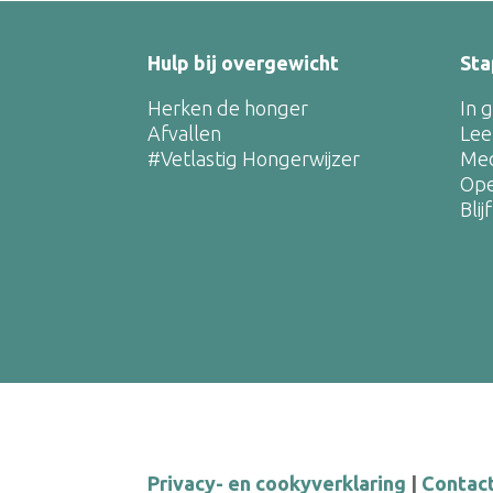
Hulp bij overgewicht
Sta
Herken de honger
In 
Afvallen
Leef
#Vetlastig Hongerwijzer
Med
Ope
Blij
Privacy- en cookyverklaring
|
Contac