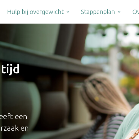
Hulp bij overgewicht
Stappenplan
Ov
tijd
eeft een
orzaak en