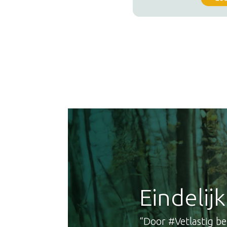
Eindelij
“Door #Vetlastig b